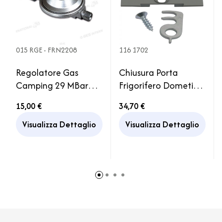
015 RGE - FRN2208
116 1702
Regolatore Gas
Chiusura Porta
Camping 29 MBar
Frigorifero Dometic
1,5kg Attacco Italia
Blocco Frigor Serie
15,00 €
34,70 €
7000 Grigio Camper
Visualizza Dettaglio
Visualizza Dettaglio