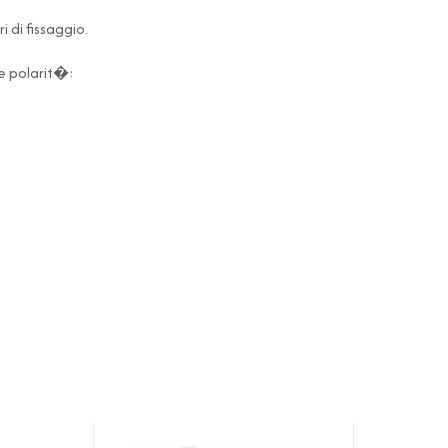
i di fissaggio.
le polarit�: