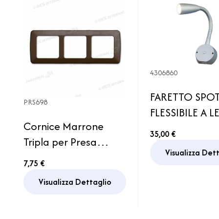
4306860
FARETTO SPO
PRS698
FLESSIBILE A L
Cornice Marrone
CON USB ED
35,00 €
Tripla per Presa
INTERRUTTOR
Visualizza Det
GalaXL Caravan
7,75 €
Camper
Visualizza Dettaglio