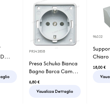
96312
Suppor
T
PRS4185B
Chiaro 
ED
Presa Schuko Bianca
Angol
18,00 €
Bagno Barca Camper
E
Visua
taglio
Caravan
6,80 €
Visualizza Dettaglio