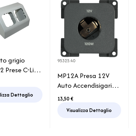
to grigio
95325.40
2 Prese C-Line
MP12A Presa 12V
o Camper
Auto Accendisigari
Grigio Camper
lizza Dettaglio
13,50 €
Visualizza Dettaglio