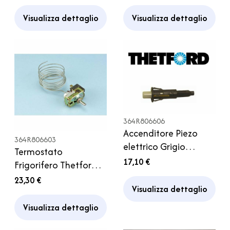
Cassetta Thetford
dopo giugno 2000
Camper
Visualizza dettaglio
Visualizza dettaglio
364R806606
Accenditore Piezo
364R806603
elettrico Grigio
Termostato
Frigorifero Thetford
17,10 €
Frigorifero Thetford
Frigor Camper
230V Frigor Camper
23,30 €
Visualizza dettaglio
Caravan
Visualizza dettaglio