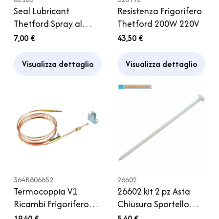
Seal Lubricant
Resistenza Frigorifero
Thetford Spray al
Thetford 200W 220V
Silicone - Guarnizioni
7,00 €
43,50 €
Toilette Cassetta
Camper
Visualizza dettaglio
Visualizza dettaglio
364R806652
26602
Termocoppia V1
26602 kit 2 pz Asta
Ricambi Frigorifero
Chiusura Sportello
Thetford Modelli Fino
Thetford WC Camper
19,40 €
5,40 €