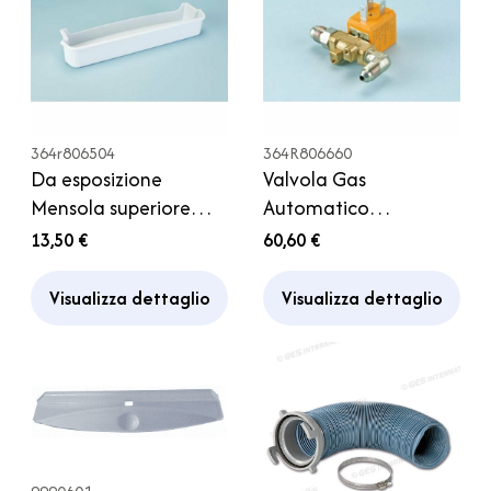
364r806504
364R806660
Da esposizione
Valvola Gas
Mensola superiore
Automatico
portauova Porta
Frigorifero Thetford
13,50 €
60,60 €
Frigorifero Thetford
Frigor Camper
Camper
Visualizza dettaglio
Visualizza dettaglio