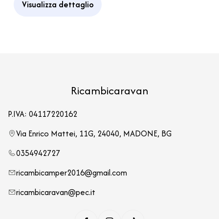
Visualizza dettaglio
Ricambicaravan
P.IVA: 04117220162
Via Enrico Mattei, 11G, 24040, MADONE, BG
0354942727
ricambicamper2016@gmail.com
ricambicaravan@pec.it