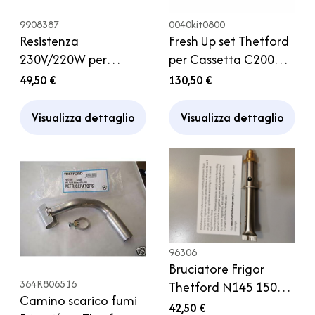
9908387
0040kit0800
Resistenza
Fresh Up set Thetford
230V/220W per
per Cassetta C200
frigorifero Thetford
con maniglia e ruote
49,50 €
130,50 €
Visualizza dettaglio
Visualizza dettaglio
96306
Bruciatore Frigor
364R806516
Thetford N145 150
Camino scarico fumi
175 180 3141 3142
42,50 €