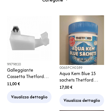
9979810
0065PCH0189
Galleggiante
Aqua Kem Blue 15
Cassetta Thetford
sachets Thetford
C200 Ricambio WC
11,00 €
Disgregante WC
17,00 €
Camper Caravan
portatili Cassetta
Motorhome
Visualizza dettaglio
Thetford
Visualizza dettaglio