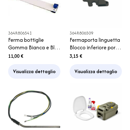
364R806541
364R806509
Ferma bottiglie
Fermaporta linguetta
Gomma Bianca e Blu
Blocco inferiore porta
Frigorifero Thetford
frigorifero Thetford
11,00 €
3,15 €
Camper
Visualizza dettaglio
Visualizza dettaglio