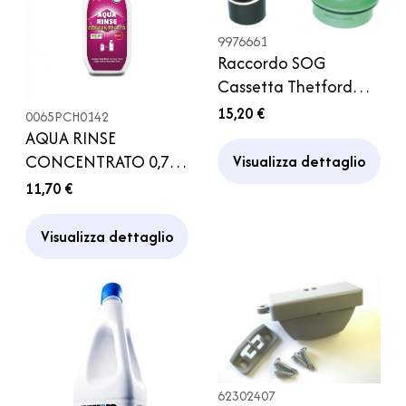
9976661
Raccordo SOG
Cassetta Thetford
Supplementare
15,20 €
0065PCH0142
Camper
AQUA RINSE
CONCENTRATO 0,75
Visualizza dettaglio
L LIQUIDO THETFORD
11,70 €
RISCIACQUO TANK
CARAVAN
Visualizza dettaglio
62302407