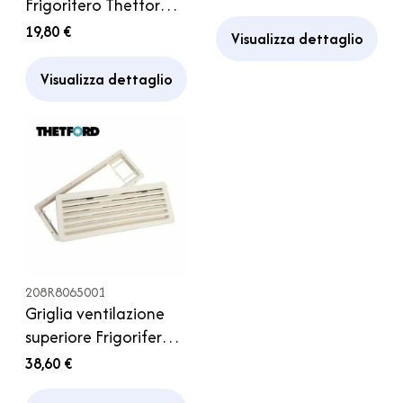
Frigorifero Thetford
3145 3150 3170 3175
Camper Caravan
19,80 €
Camper
Visualizza dettaglio
Visualizza dettaglio
208R8065001
Griglia ventilazione
superiore Frigorifero
Thetford Camper
38,60 €