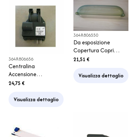
364R806550
Da esposizione
Copertura Copri
Cassetto Basculante
21,51 €
364R806656
Frigorifero Thetford
Centralina
Camper
Accensione
Visualizza dettaglio
Elettronica Frigorifero
24,75 €
Thetford Frigor
Camper
Visualizza dettaglio