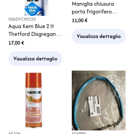
Maniglia chiusura
porta Frigorifero
Thetford Frigor
0065PCH0155
11,00 €
Aqua Kem Blue 2 lt
Camper
Thetford Disgregante
Visualizza dettaglio
WC portatili Cassetta
17,00 €
Thetford Camper
Visualizza dettaglio
65106
626992