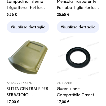
Lampadina interna
Mensola Trasparente
Frigorifero Thetford
Portabottiglie Porta
Frigor Camper
Frigorifero Thetford
5,56 €
25,65 €
Camper
Visualizza dettaglio
Visualizza dettaglio
65183 - 2133374
2400880H
SLITTA CENTRALE PER
Guarnizione
SERBATOIO
Compatibile Cassetta
C2/C3/C4/C200
Thetford C2 C3 C4
17,00 €
17,00 €