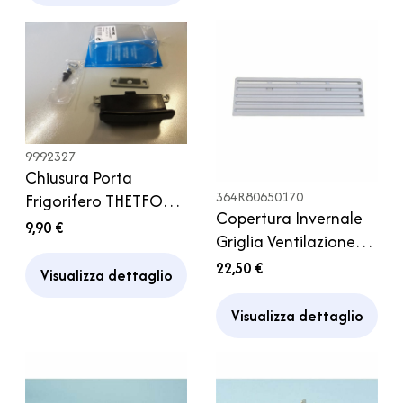
9992327
Chiusura Porta
364R80650170
Frigorifero THETFORD
Copertura Invernale
N90 N97 N104 nero
9,90 €
Griglia Ventilazione
Camper
Frigorifero Thetford
22,50 €
Visualizza dettaglio
Camper
Visualizza dettaglio