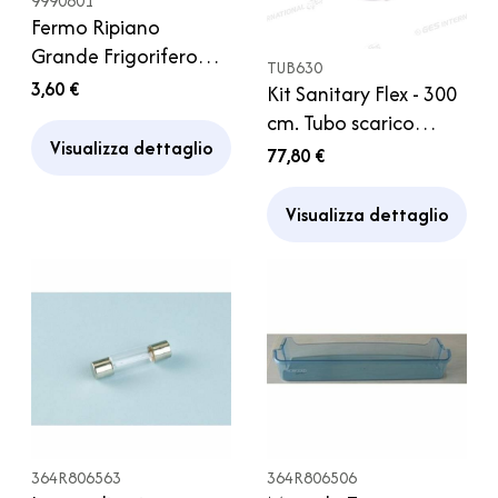
9990601
Fermo Ripiano
Grande Frigorifero
TUB630
Thetford
3,60 €
Kit Sanitary Flex - 300
cm. Tubo scarico
Visualizza dettaglio
cassetta Thetford /
77,80 €
Roll Tank Fiamma
Visualizza dettaglio
364R806563
364R806506