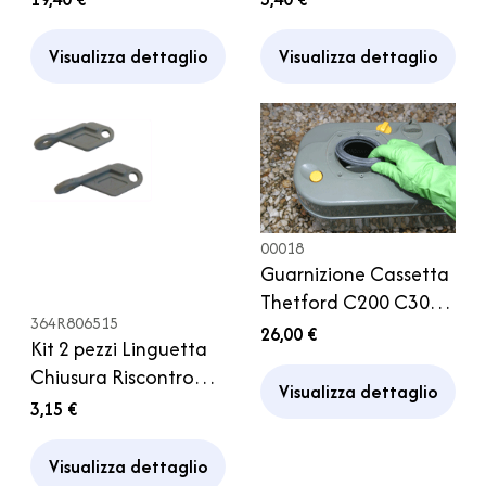
al 2005
Visualizza dettaglio
Visualizza dettaglio
00018
Guarnizione Cassetta
Thetford C200 C300
364R806515
C400 Camper
26,00 €
Kit 2 pezzi Linguetta
Caravan Ricambio
Chiusura Riscontro
Motorhome
Visualizza dettaglio
Porta Frigorifero
3,15 €
Thetford Camper
Visualizza dettaglio