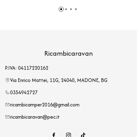
Ricambicaravan
P.IVA: 04117220162
Via Enrico Mattei, 11G, 24040, MADONE, BG
0354942727
ricambicamper2016@gmail.com
ricambicaravan@pec.it