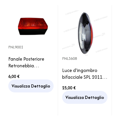
FNL9001
Fanale Posteriore
FNL3608
Retronebbia
Luce d'ingombro
130x45x69 Camper
6,00 €
bifacciale SPL 2011
Caravan Carrello
Camper
Visualizza Dettaglio
25,00 €
Visualizza Dettaglio