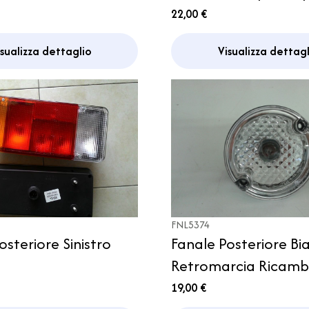
to Trattore
Ecovip
22,00 €
co
isualizza dettaglio
Visualizza dettagl
FNL5374
osteriore Sinistro
Fanale Posteriore Bi
Retromarcia Ricamb
Camper Arca CI PLA
19,00 €