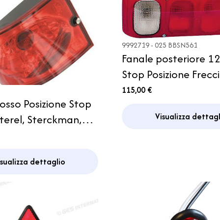
9992719 - 025 BBSN561
Fanale posteriore 1
Stop Posizione Frecc
SX Retronebbia Ca
115,00 €
osso Posizione Stop
Visualizza dettagl
sterel, Sterckman,
esmann e Concorde
isualizza dettaglio