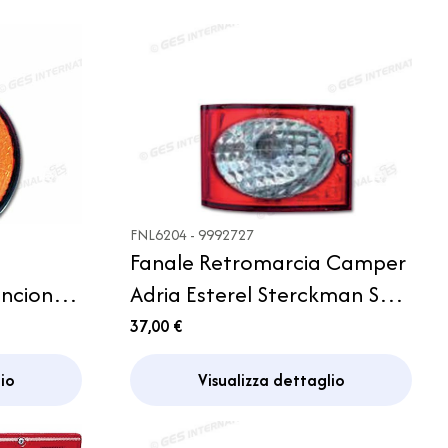
FNL6204 - 9992727
Fanale Retromarcia Camper
ancione
Adria Esterel Sterckman SEA
Niesmann Concorde
37,00 €
io
Visualizza dettaglio