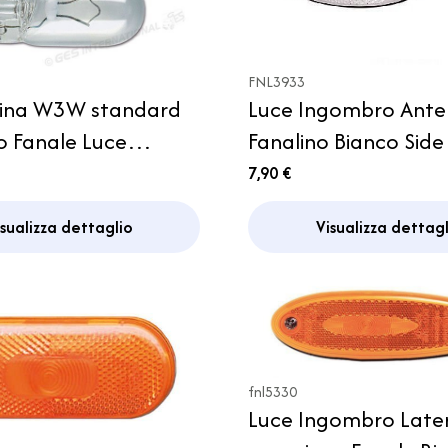
FNL3933
ina W3W standard
Luce Ingombro Ante
o Fanale Luce
Fanalino Bianco Side
ro Camper Caravan
7,90 €
isualizza dettaglio
Visualizza dettagl
fnl5330
Luce Ingombro Late