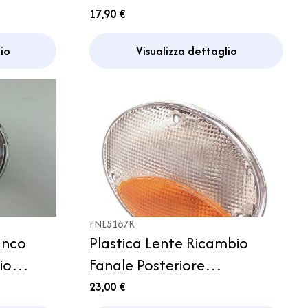
Accendisigari Trattore Auto
17,90 €
Magnetico
io
Visualizza dettaglio
FNL5167R
anco
Plastica Lente Ricambio
io
Fanale Posteriore
 Trigano
Retromarcia Direzione
23,00 €