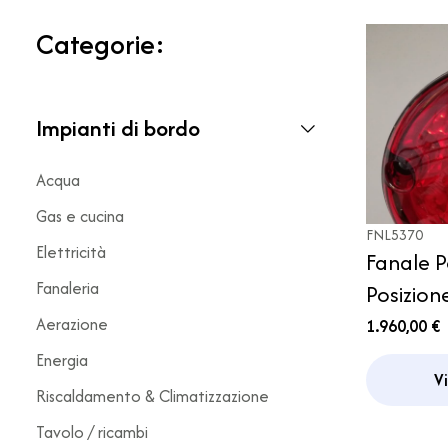
Categorie:
Impianti di bordo
Acqua
Gas e cucina
FNL5370
Elettricità
Fanale P
Fanaleria
Posizio
Arca CI 
Aerazione
1.960,00 €
Energia
V
Riscaldamento & Climatizzazione
Tavolo / ricambi