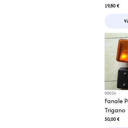
Omologa
19,80 €
Magneti
V
00014
Fanale P
Trigano
50,00 €