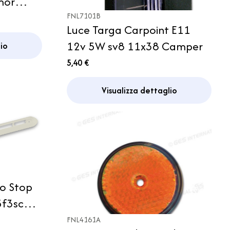
mor
amion
FNL7101B
Luce Targa Carpoint E11
12v 5W sv8 11x38 Camper
io
5,40 €
Visualizza dettaglio
zo Stop
5f3scby
FNL4161A