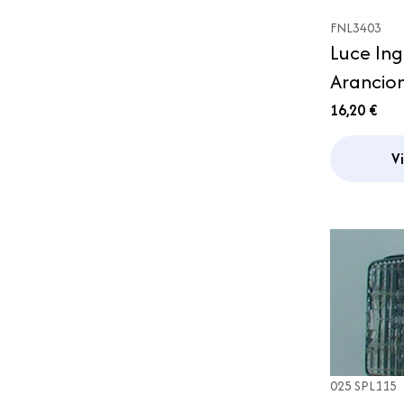
FNL3403
Luce In
Arancio
Camper
16,20 €
Motorho
V
025 SPL115