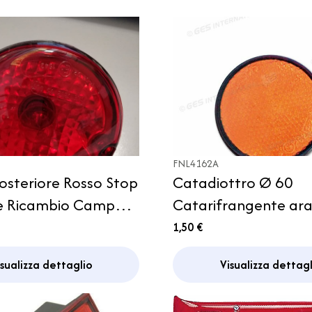
FNL4162A
osteriore Rosso Stop
Catadiottro Ø 60
ne Ricambio Camper
Catarifrangente ar
PLA Trigano SEA
adesivo
1,50 €
isualizza dettaglio
Visualizza dettagl