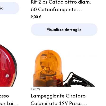
Kit 2 pz Catadiottro diam.
io
60 Catarifrangente
arancione Camper
2,00 €
Visualizza dettaglio
L2079
osso
Lampeggiante Girofaro
er Laika
Calamitato 12V Presa