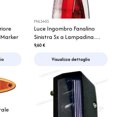
FNL3401
riore
Luce Ingombro Fanalino
 Marker
Sinistra Sx a Lampadina
Camper Caravan Wilk
9,60 €
Roulotte
io
Visualizza dettaglio
rale