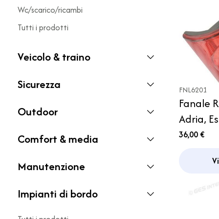
Wc/scarico/ricambi
Tutti i prodotti
Veicolo & traino
Sicurezza
FNL6201
Fanale R
Outdoor
Adria, E
SEA, Ni
36,00 €
Comfort & media
V
Manutenzione
Impianti di bordo