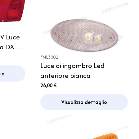
2V Luce
ia DX o
mper
FNL3001
Luce di ingombro Led
io
anteriore bianca
26,00 €
Visualizza dettaglio