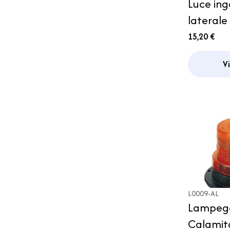
Luce in
lateral
15,20 €
V
L0009-AL
Lampegg
Calamit