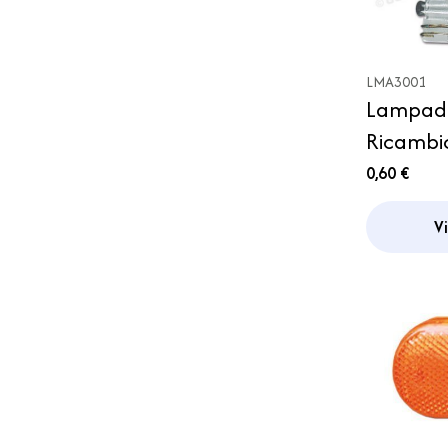
LMA3001
Lampad
Ricambi
Ingomb
0,60 €
V