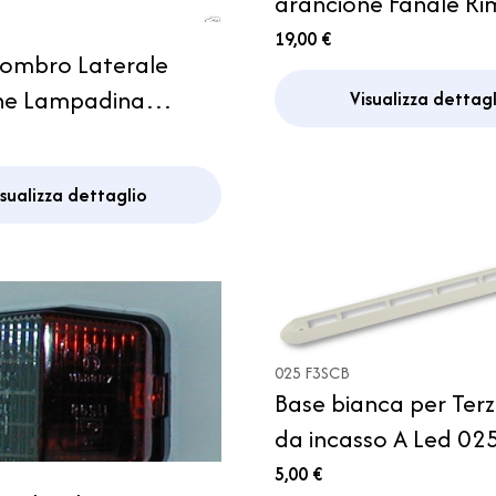
arancione Fanale Ri
Camper Caravan C
19,00 €
gombro Laterale
Motorhome
ne Lampadina
Visualizza dettagl
 Caravan
me Roulotte
isualizza dettaglio
025 F3SCB
Base bianca per Ter
da incasso A Led 02
Camper
5,00 €