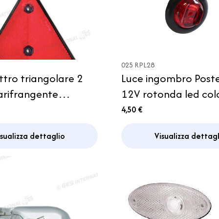
025 RPL28
tro triangolare 2
Luce ingombro Poste
12V rotonda led col
 Carrello
rosso Camper
4,50 €
isualizza dettaglio
Visualizza dettagl